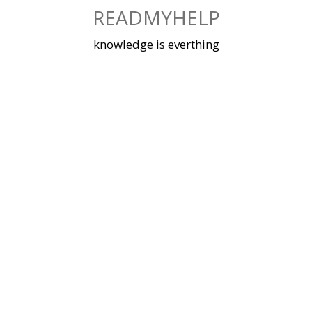
Skip
READMYHELP
to
content
knowledge is everthing