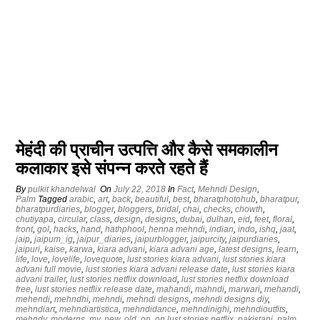
मेहंदी की प्राचीन उत्पत्ति और कैसे समकालीन
कलाकार इसे संपन्न करते रहते हैं
By
pulkit khandelwal
On
July 22, 2018
In
Fact
,
Mehndi Design
,
Palm
Tagged
arabic
,
art
,
back
,
beautiful
,
best
,
bharatphotohub
,
bharatpur
,
bharatpurdiaries
,
blogger
,
bloggers
,
bridal
,
chai
,
checks
,
chowth
,
chutiyapa
,
circular
,
class
,
design
,
designs
,
dubai
,
dulhan
,
eid
,
feet
,
floral
,
front
,
gol
,
hacks
,
hand
,
hathphool
,
henna mehndi
,
indian
,
indo
,
ishq
,
jaat
,
jaip
,
jaipum_ig
,
jaipur_diaries
,
jaipurblogger
,
jaipurcity
,
jaipurdiaries
,
jaipuri
,
kaise
,
karwa
,
kiara advani
,
kiara advani age
,
latest designs
,
learn
,
life
,
love
,
lovelife
,
lovequote
,
lust stories kiara advani
,
lust stories kiara
advani full movie
,
lust stories kiara advani release date
,
lust stories kiara
advani trailer
,
lust stories netflix download
,
lust stories netflix download
free
,
lust stories netflix release date
,
mahandi
,
mahndi
,
marwari
,
mehandi
,
mehendi
,
mehndhi
,
mehndi
,
mehndi designs
,
mehndi designs diy
,
mehndiart
,
mehndiartistica
,
mehndidance
,
mehndinighi
,
mehndioutfits
,
mehndy
,
moderns
,
my
,
new
,
old
,
on
,
on lust stories netflix
,
pakistani
,
palm
,