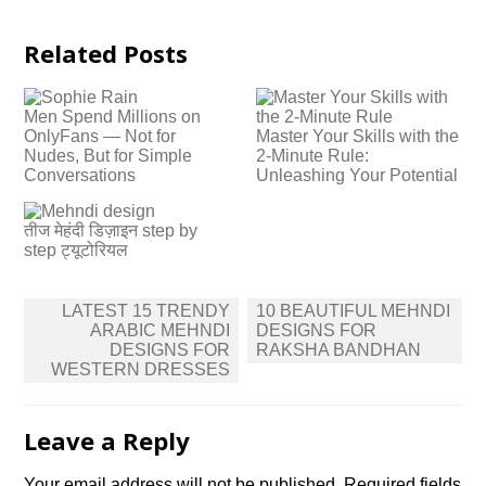
Related Posts
Men Spend Millions on
OnlyFans — Not for
Master Your Skills with the
Nudes, But for Simple
2-Minute Rule:
Conversations
Unleashing Your Potential
तीज मेहंदी डिज़ाइन step by
step ट्यूटोरियल
Post
LATEST 15 TRENDY
10 BEAUTIFUL MEHNDI
navigation
ARABIC MEHNDI
DESIGNS FOR
DESIGNS FOR
RAKSHA BANDHAN
WESTERN DRESSES
Leave a Reply
Your email address will not be published.
Required fields