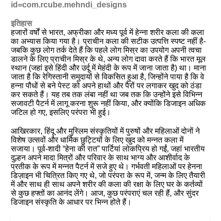
id=com.rcube.mehndi_designs
इतिहास
हजारों वर्षों से भारत, अफ्रीका और मध्य पूर्व में हेन्ना शरीर कला की कला
का अभ्यास किया गया है। प्राचीन कला की सटीक उत्पत्ति स्पष्ट नहीं है-
जबकि कुछ लोग तर्क देते हैं कि पहले लोग मिस्र का उपयोग अपनी त्वचा
डालने के लिए प्राचीन मिस्र के थे, अन्य लोग दावा करते हैं कि भारत मूल
स्थान (जहां इसे हिंदी और उर्दू में मेहंदी के रूप में जाना जाता है) था। माना
जाता है कि रेगिस्तानी समुदायों से विकसित हुआ है, जिन्होंने पाया है कि वे
हन्ना पौधों से बने पेस्ट को अपने हाथों और पैरों पर लगाकर खुद को ठंडा
कर सकते हैं। यह तब तक लंबा नहीं था जब तक कि उन्होंने इसे विभिन्न
सजावटी पैटर्न में लागू करना शुरू नहीं किया, और क्योंकि डिजाइन अधिक
जटिल हो गए, इसलिए परंपरा भी हुई।
आखिरकार, हिंदू और मुस्लिम संस्कृतियों में पुरुषों और महिलाओं दोनों ने
विशेष उत्सवों और धार्मिक छुट्टियों के लिए खुद को मन्नत कला में
सजाया। पूर्व-शादी “हेना की रात” पार्टियां लोकप्रिय हो गईं, जहां भारतीय
दुल्हन अपने मादा मित्रों और परिवार के साथ भाग्य और आशीर्वाद के
प्रतीक के रूप में मन्नत पैटर्न में सजे हुए थे। गर्भवती महिलाओं पर हेनना
डिज़ाइन भी चित्रित किए गए थे, जो परंपरा के रूप में, जन्म के लिए तैयारी
में और साथ ही साथ अपने शरीर की कला की रक्षा के लिए घर के कर्तव्यों
से कुछ हफ्तों का आनंद लेंगे। आज, कुछ परंपराएं चल रही हैं, और सुंदर
डिजाइन संस्कृति के आधार पर भिन्न होते हैं।