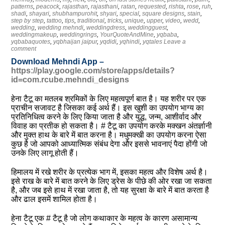
patterns
,
peacock
,
rajasthan
,
rajasthani
,
ratan
,
requested
,
rishta
,
rose
,
ruh
,
shadi
,
shayari
,
shubhampurohit
,
shyari
,
special
,
square designs
,
stain
,
step by step
,
tattoo
,
tips
,
traditional
,
tricks
,
unique
,
upper
,
video
,
wedd
,
wedding
,
wedding mehndi
,
weddingdress
,
weddingguest
,
weddingmakeup
,
weddingrings
,
YourQuoteAndMine
,
yqbaba
,
yqbabaquotes
,
yqbhaijan jaipur
,
yqdidi
,
yqhindi
,
yqtales
Leave a
comment
Download Mehndi App –
https://play.google.com/store/apps/details?
id=com.rcube.mehndi_designs
हेना टैटू का मतलब श्रमिकों के लिए महत्वपूर्ण बात है। यह शरीर पर एक
प्राचीन सजावट है जिसका कई अर्थ हैं। इस खुशी का उपयोग भाग्य का
प्रतिनिधित्व करने के लिए किया जाता है और युद्ध, जन्म, आशीर्वाद और
विवाह का प्रतीक हो सकता है। # टैटू का उपयोग करके मक्खन अंतर्ज्ञानी
और मुक्त हाथ के बारे में बात करना है। मधुमक्खी का उपयोग करना ऐसा
कुछ है जो आपको आध्यात्मिक संबंध देगा और इससे भावनाएं पैदा होंगी जो
उनके लिए लागू होती हैं।
हिमालय में रखे शरीर के प्रत्येक भाग में, इसका महत्व और विशेष अर्थ है।
इसे राख के बारे में बात करने के लिए ड्रेस के पीछे की ओर रखा जा सकता
है, और जब इसे हाथ में रखा जाता है, तो यह सुरक्षा के बारे में बात करता है
और ढाल इसमें शामिल होता है।
हेना टैटू एक # टैटू है जो लोग कथाकार के महत्व के कारण असामान्य