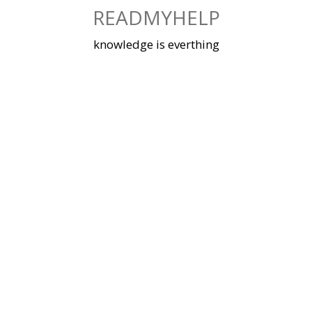
Skip
READMYHELP
to
content
knowledge is everthing