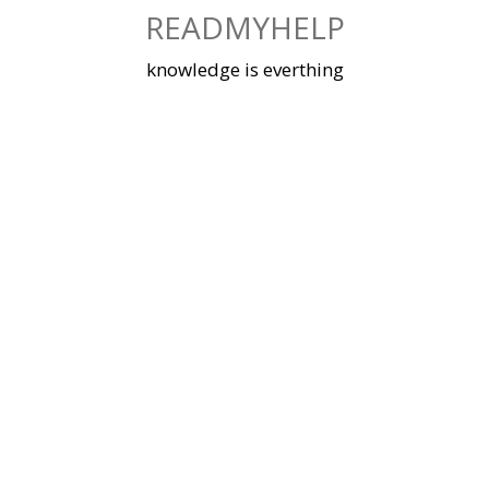
Skip
READMYHELP
to
content
knowledge is everthing