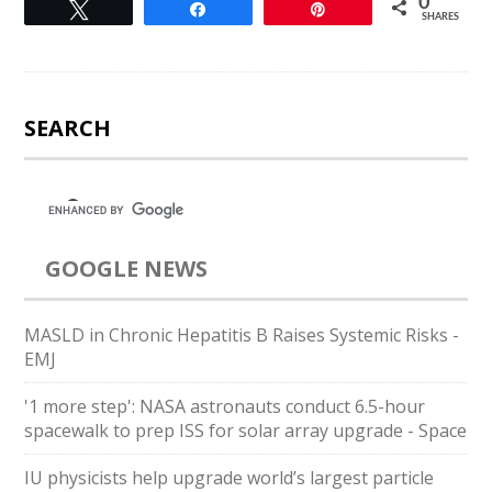
0
Tweet
Share
Pin
SHARES
SEARCH
GOOGLE NEWS
MASLD in Chronic Hepatitis B Raises Systemic Risks -
EMJ
'1 more step': NASA astronauts conduct 6.5-hour
spacewalk to prep ISS for solar array upgrade - Space
IU physicists help upgrade world’s largest particle