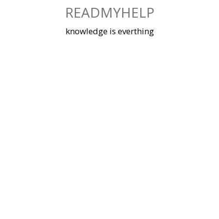
Skip
READMYHELP
to
content
knowledge is everthing