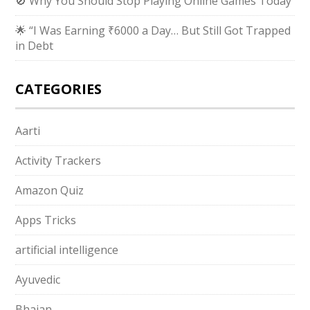
🚫 Why You Should Stop Playing Online Games Today
🌟 “I Was Earning ₹6000 a Day… But Still Got Trapped
in Debt
CATEGORIES
Aarti
Activity Trackers
Amazon Quiz
Apps Tricks
artificial intelligence
Ayuvedic
Bhajan