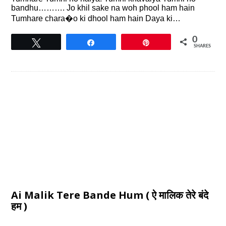
bandhu………. Jo khil sake na woh phool ham hain
Tumhare chara�o ki dhool ham hain Daya ki…
0
Tweet
Share
Pin
SHARES
Ai Malik Tere Bande Hum ( ऐ मालिक तेरे बंदे
हम )