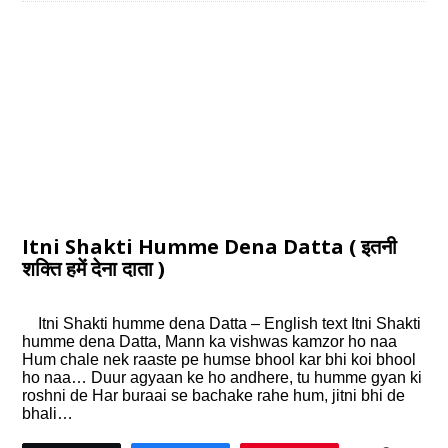
Itni Shakti Humme Dena Datta ( इतनी
शक्ति हमें देना दाता )
Itni Shakti humme dena Datta – English text Itni Shakti
humme dena Datta, Mann ka vishwas kamzor ho naa
Hum chale nek raaste pe humse bhool kar bhi koi bhool
ho naa… Duur agyaan ke ho andhere, tu humme gyan ki
roshni de Har buraai se bachake rahe hum, jitni bhi de
bhali…