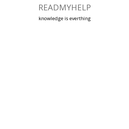
Skip
READMYHELP
to
content
knowledge is everthing