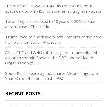
'1 more step': NASA astronauts conduct 6.5-hour
spacewalk to prep ISS for solar array upgrade - Space
Tarun Tejpal sentenced to 10 years in 2013 sexual
assault case - The Hindu
Trump vows to find ‘leakers’ after reports of depleted
Iran war munitions - Al Jazeera
Africa CDC and WHO call for urgent, community-led
action to contain Ebola in the DRC - World Health
Organization (WHO)
South Korea space agency shares Moon images after
SpaceX rocket debris crash - BBC
RECENT POSTS