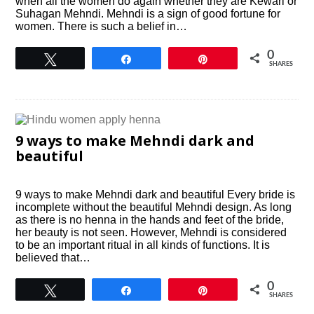
when all the women do again whether they are Kewari or
Suhagan Mehndi. Mehndi is a sign of good fortune for
women. There is such a belief in…
0
Tweet
Share
Pin
SHARES
9 ways to make Mehndi dark and
beautiful
9 ways to make Mehndi dark and beautiful Every bride is
incomplete without the beautiful Mehndi design. As long
as there is no henna in the hands and feet of the bride,
her beauty is not seen. However, Mehndi is considered
to be an important ritual in all kinds of functions. It is
believed that…
0
Tweet
Share
Pin
SHARES