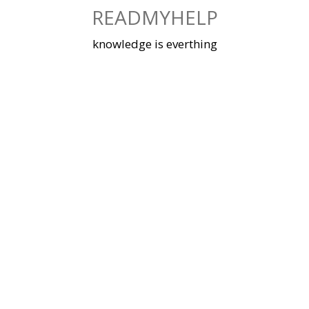
Skip
READMYHELP
to
content
knowledge is everthing