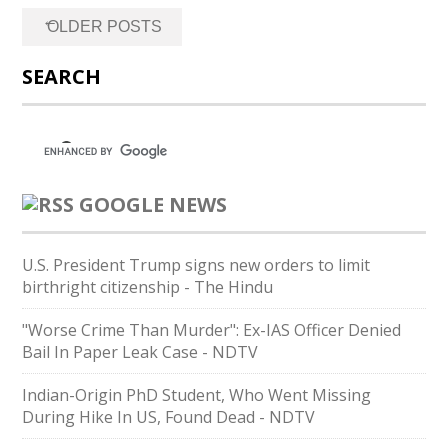
Posts
←
OLDER POSTS
navigation
SEARCH
GOOGLE NEWS
U.S. President Trump signs new orders to limit
birthright citizenship - The Hindu
"Worse Crime Than Murder": Ex-IAS Officer Denied
Bail In Paper Leak Case - NDTV
Indian-Origin PhD Student, Who Went Missing
During Hike In US, Found Dead - NDTV