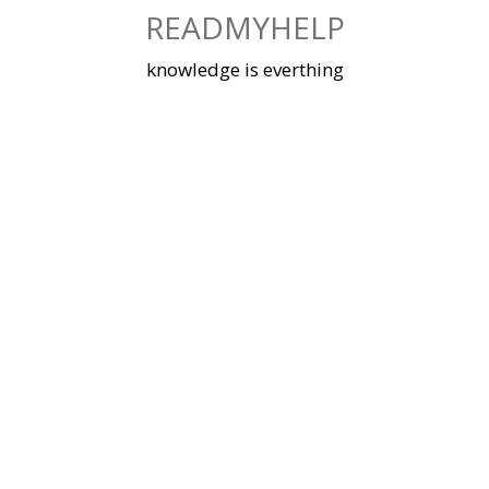
Skip
READMYHELP
to
content
knowledge is everthing