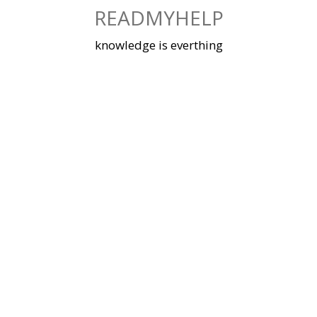
Skip
READMYHELP
to
content
knowledge is everthing