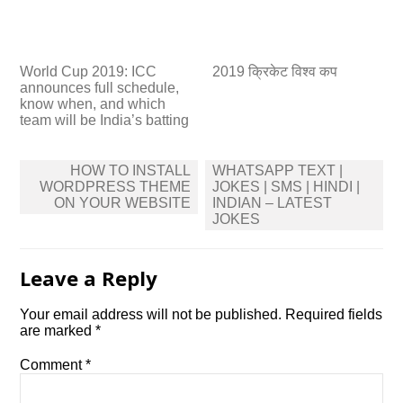
World Cup 2019: ICC
2019 क्रिकेट विश्व कप
announces full schedule,
know when, and which
team will be India’s batting
Post
HOW TO INSTALL
WHATSAPP TEXT |
navigation
WORDPRESS THEME
JOKES | SMS | HINDI |
ON YOUR WEBSITE
INDIAN – LATEST
JOKES
Leave a Reply
Your email address will not be published.
Required fields
are marked
*
Comment
*