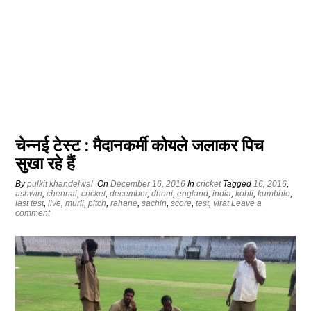
चेन्‍नई टेस्‍ट : मैदानकर्मी कोयले जलाकर पिच
सुखा रहे हैं
By
pulkit khandelwal
On
December 16, 2016
In
cricket
Tagged
16
,
2016
,
ashwin
,
chennai
,
cricket
,
december
,
dhoni
,
england
,
india
,
kohli
,
kumbhle
,
last test
,
live
,
murli
,
pitch
,
rahane
,
sachin
,
score
,
test
,
virat
Leave a
comment