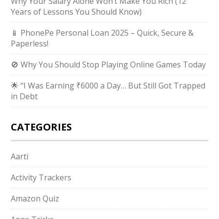
Why Your Salary Alone Won’t Make You Rich (12
Years of Lessons You Should Know)
📱 PhonePe Personal Loan 2025 – Quick, Secure &
Paperless!
🚫 Why You Should Stop Playing Online Games Today
🌟 “I Was Earning ₹6000 a Day… But Still Got Trapped
in Debt
CATEGORIES
Aarti
Activity Trackers
Amazon Quiz