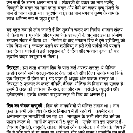
उन सभी के अलग-अलग नाम थे। शंकरजी के चक्र का नाम भवरेंदु,
विष्णुजी के चक्र का नाम कांता चक्र और देवी का चक्र मृत्यु मंजरी के
नाम से जाना जाता था। सुदर्शन चक्र का नाम भगवान कृष्ण के नाम के
साथ अभिन्न रूप से जुड़ा हुआ है।
यह बहुत कम ही लोग जानते हैं कि सुदर्शन चक्र का निर्माण भगवान शंकर
ने किया था। प्राचीन और प्रामाणिक शास्त्रों के अनुसार इसका निर्माण
भगवान शंकर ने किया था। निर्माण के बाद भगवान शिव ने इसे श्रीविष्णु को
सौंप दिया था। जरूरत पड़ने पर श्रीविष्णु ने इसे देवी पार्वती को प्रदान
कर दिया। पार्वती ने इसे परशुराम को दे दिया और भगवान कृष्ण को यह
सुदर्शन चक्र परशुराम से मिला।
त्रिशूल :
इस तरह भगवान शिव के पास कई अस्त्र-शस्त्र थे लेकिन
उन्होंने अपने सभी अस्त्र-शस्त्र देवताओं को सौंप दिए। उनके पास सिर्फ
एक त्रिशूल ही होता था। यह बहुत ही अचूक और घातक अस्त्र था।
त्रिशूल 3 प्रकार के कष्टों दैनिक, दैविक, भौतिक के विनाश का सूचक है।
इसमें 3 तरह की शक्तियां हैं- सत, रज और तम। प्रोटॉन, न्यूट्रॉन और
इलेक्ट्रॉन। इसके अलावा पाशुपतास्त्र भी शिव का अस्त्र है।
शिव का सेवक वासुकी :
शिव को नागवंशियों से घनिष्ठ लगाव था। नाग
कुल के सभी लोग शिव के क्षेत्र हिमालय में ही रहते थे। कश्मीर का
अनंतनाग इन नागवंशियों का गढ़ था। नागकुल के सभी लोग शैव धर्म का
पालन करते थे। नागों के प्रारंभ में 5 कुल थे। उनके नाम इस प्रकार हैं-
शेषनाग (अनंत), वासुकी, तक्षक, पिंगला और कर्कोटक। ये शोध के विषय हैं
कि ये लोग सर्प थे या मानव या आधे सर्प और आधे मानव? हालांकि इन सभी