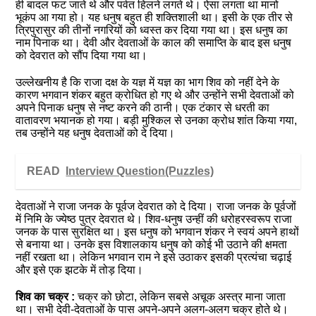
ही बादल फट जाते थे और पर्वत हिलने लगते थे। ऐसा लगता था मानो
भूकंप आ गया हो। यह धनुष बहुत ही शक्तिशाली था। इसी के एक तीर से
त्रिपुरासुर की तीनों नगरियों को ध्वस्त कर दिया गया था। इस धनुष का
नाम पिनाक था। देवी और देवताओं के काल की समाप्ति के बाद इस धनुष
को देवरात को सौंप दिया गया था।
उल्लेखनीय है कि राजा दक्ष के यज्ञ में यज्ञ का भाग शिव को नहीं देने के
कारण भगवान शंकर बहुत क्रोधित हो गए थे और उन्होंने सभी देवताओं को
अपने पिनाक धनुष से नष्ट करने की ठानी। एक टंकार से धरती का
वातावरण भयानक हो गया। बड़ी मुश्किल से उनका क्रोध शांत किया गया,
तब उन्होंने यह धनुष देवताओं को दे दिया।
READ
Interview Question(Puzzles)
देवताओं ने राजा जनक के पूर्वज देवरात को दे दिया। राजा जनक के पूर्वजों
में निमि के ज्येष्ठ पुत्र देवरात थे। शिव-धनुष उन्हीं की धरोहरस्वरूप राजा
जनक के पास सुरक्षित था। इस धनुष को भगवान शंकर ने स्वयं अपने हाथों
से बनाया था। उनके इस विशालकाय धनुष को कोई भी उठाने की क्षमता
नहीं रखता था। लेकिन भगवान राम ने इसे उठाकर इसकी प्रत्यंचा चढ़ाई
और इसे एक झटके में तोड़ दिया।
शिव का चक्र :
चक्र को छोटा, लेकिन सबसे अचूक अस्त्र माना जाता
था। सभी देवी-देवताओं के पास अपने-अपने अलग-अलग चक्र होते थे।