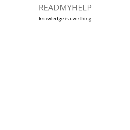
Skip
READMYHELP
to
content
knowledge is everthing