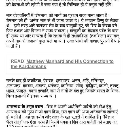
को देवताओं की श्रेणी में रखा गया है तो निश्‍चित ही ये मनुष्य नहीं होंगे।
नाग वंशावलियों में ‘शेषनाग’ को नागों का प्रथम राजा माना जाता है।
शेषनाग को ही ‘अनंत’ नाम से भी जाना जाता है। ये भगवान विष्णु के सेवक
थे। इसी तरह आगे चलकर शेष के बाद वासुकी हुए, जो शिव के सेवक बने।
फिर तक्षक और पिंगला ने राज्य संभाला। वासुकी का कैलाश पर्वत के पास
ही राज्य था और मान्यता है कि तक्षक ने ही तक्षकशिला (तक्षशिला) बसाकर
अपने नाम से ‘तक्षक’ कुल चलाया था। उक्त पांचों की गाथाएं पुराणों में पाई
जाती हैं।
READ
Matthew Manhard and His Connection to
the Kardashians
उनके बाद ही कर्कोटक, ऐरावत, धृतराष्ट्र, अनत, अहि, मनिभद्र,
अलापत्र, कम्बल, अंशतर, धनंजय, कालिया, सौंफू, दौद्धिया, काली, तखतू,
धूमल, फाहल, काना इत्यादि नाम से नागों के वंश हुए जिनके भारत के भिन्न-
भिन्न इलाकों में इनका राज्य था।
अमरनाथ के अमृत वचन :
शिव ने अपनी अर्धांगिनी पार्वती को मोक्ष हेतु
अमरनाथ की गुफा में जो ज्ञान दिया, उस ज्ञान की आज अनेकानेक शाखाएं
हो चली हैं। वह ज्ञानयोग और तंत्र के मूल सूत्रों में शामिल है। ‘विज्ञान
भैरव तंत्र’ एक ऐसा ग्रंथ है जिसमें भगवान शिव द्वारा पार्वती को बताए गए