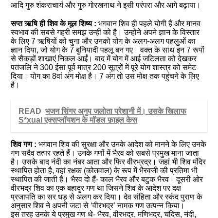
आदि गुरु शंकराचार्य और गुरु गोरखनाथ ने इसी परंपरा और आगे बढ़ाया।
सप्त ऋषि ही शिव के मूल शिष्य :
भगवान शिव ही पहले योगी हैं और मानव
स्वभाव की सबसे गहरी समझ उन्हीं को है। उन्होंने अपने ज्ञान के विस्तार
के लिए 7 ऋषियों को चुना और उनको योग के अलग-अलग पहलुओं का
ज्ञान दिया, जो योग के 7 बुनियादी पहलू बन गए। वक्त के साथ इन 7 रूपों
से सैकड़ों शाखाएं निकल आईं। बाद में योग में आई जटिलता को देखकर
पतंजलि ने 300 ईसा पूर्व मात्र 200 सूत्रों में पूरे योग शास्त्र को समेट
दिया। योग का 8वां अंग मोक्ष है। 7 अंग तो उस मोक्ष तक पहुंचने के लिए
है।
READ
भजन सिंगर अनुप जलोता परेशानी में। उसके खिलाफ
S*xual एक्सप्लॉयशन के मॉडल फ़ाइल केस
शिव गण :
भगवान शिव की सुरक्षा और उनके आदेश को मानने के लिए उनके
गण सदैव तत्पर रहते हैं। उनके गणों में भैरव को सबसे प्रमुख माना जाता
है। उसके बाद नंदी का नंबर आता और फिर वीरभ्रद्र। जहां भी शिव मंदिर
स्थापित होता है, वहां रक्षक (कोतवाल) के रूप में भैरवजी की प्रतिमा भी
स्थापित की जाती है। भैरव दो हैं- काल भैरव और बटुक भैरव। दूसरी ओर
वीरभद्र शिव का एक बहादुर गण था जिसने शिव के आदेश पर दक्ष
प्रजापति का सर धड़ से अलग कर दिया। देव संहिता और स्कंद पुराण के
अनुसार शिव ने अपनी जटा से ‘वीरभद्र’ नामक गण उत्पन्न किया।
इस तरह उनके ये प्रमुख गण थे- भैरव, वीरभद्र, मणिभद्र, चंदिस, नंदी,