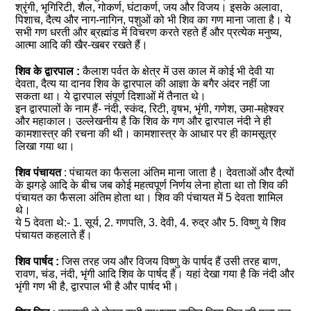
श्रृंगी, भृगिरिटी, शैल, गोकर्ण, घंटाकर्ण, जय और विजय। इसके अलावा,
पिशाच, दैत्य और नाग-नागिन, पशुओं को भी शिव का गण माना जाता है। ये
सभी गण धरती और ब्रह्मांड में विचरण करते रहते हैं और प्रत्येक मनुष्य,
आत्मा आदि की खैर-खबर रखते हैं।
शिव के द्वारपाल :
कैलाश पर्वत के क्षेत्र में उस काल में कोई भी देवी या
देवता, दैत्य या दानव शिव के द्वारपाल की आज्ञा के बगैर अंदर नहीं जा
सकता था। ये द्वारपाल संपूर्ण दिशाओं में तैनात थे।
इन द्वारपालों के नाम हैं- नंदी, स्कंद, रिटी, वृषभ, भृंगी, गणेश, उमा-महेश्वर
और महाकाल। उल्लेखनीय है कि शिव के गण और द्वारपाल नंदी ने ही
कामशास्त्र की रचना की थी। कामशास्त्र के आधार पर ही कामसूत्र
लिखा गया था।
शिव पंचायत
: पंचायत का फैसला अंतिम माना जाता है। देवताओं और दैत्यों
के झगड़े आदि के बीच जब कोई महत्वपूर्ण निर्णय लेना होता था तो शिव की
पंचायत का फैसला अंतिम होता था। शिव की पंचायत में 5 देवता शामिल
थे।
ये 5 देवता थे:- 1. सूर्य, 2. गणपति, 3. देवी, 4. रुद्र और 5. विष्णु ये शिव
पंचायत कहलाते हैं।
शिव पार्षद :
जिस तरह जय और विजय विष्णु के पार्षद हैं ‍उसी तरह बाण,
रावण, चंड, नंदी, भृंगी आदि ‍शिव के पार्षद हैं। यहां देखा गया है कि नंदी और
भृंगी गण भी है, द्वारपाल भी है और पार्षद भी।