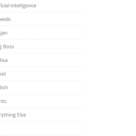
ficial intelligence
vedic
jan
g Boss
lisa
ket
lish
nts
rything Else
t