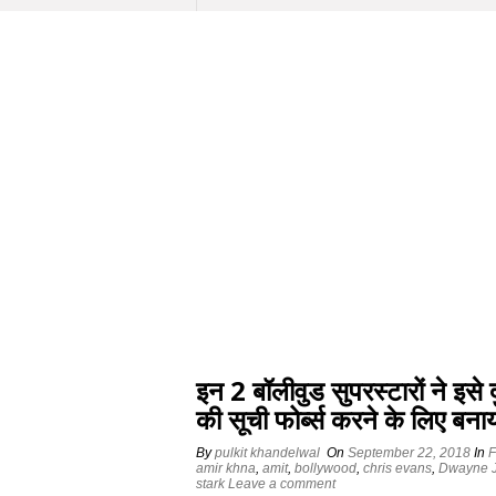
इन 2 बॉलीवुड सुपरस्टारों ने इसे 
की सूची फोर्ब्स करने के लिए बनाय
By
pulkit khandelwal
On
September 22, 2018
In
F
amir khna
,
amit
,
bollywood
,
chris evans
,
Dwayne 
stark
Leave a comment