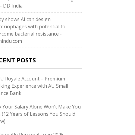
- DD India
dy shows AI can design
teriophages with potential to
rcome bacterial resistance -
hindu.com
CENT POSTS
AU Royale Account – Premium
king Experience with AU Small
ance Bank
 Your Salary Alone Won’t Make You
h (12 Years of Lessons You Should
w)
PhonePe Personal Loan 2025 –