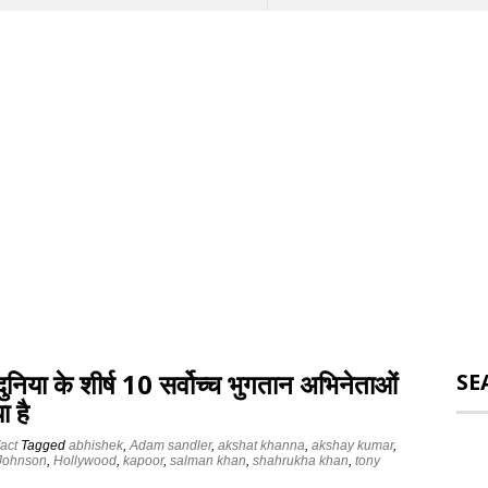
दुनिया के शीर्ष 10 सर्वोच्च भुगतान अभिनेताओं
SE
ा है
act
Tagged
abhishek
,
Adam sandler
,
akshat khanna
,
akshay kumar
,
Johnson
,
Hollywood
,
kapoor
,
salman khan
,
shahrukha khan
,
tony