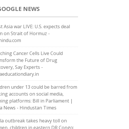
GOOGLE NEWS
t Asia war LIVE: U.S. expects deal
n on Strait of Hormuz -
hindu.com
ching Cancer Cells Live Could
nsform the Future of Drug
covery, Say Experts -
iaeducationdiary.in
ldren under 13 could be barred from
ing accounts on social media,
ing platforms: Bill in Parliament |
ia News - Hindustan Times
la outbreak takes heavy toll on
en, children in eastern DR Congo: