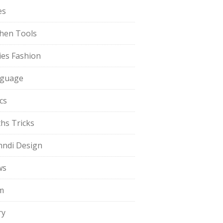
es
chen Tools
ies Fashion
guage
cs
hs Tricks
ndi Design
ws
m
ry