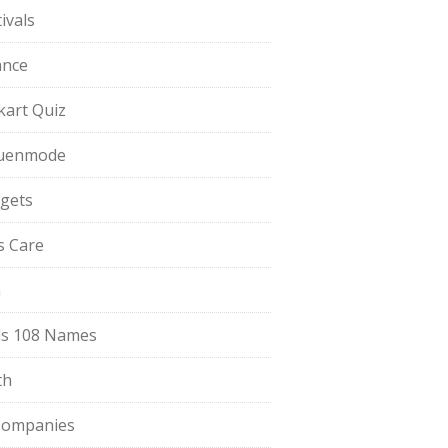
ivals
ance
pkart Quiz
uenmode
gets
ls Care
a
s 108 Names
th
Companies