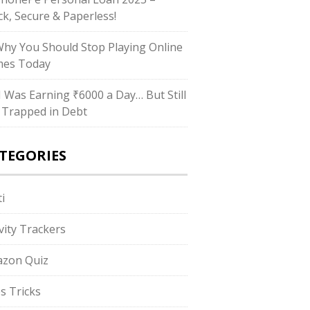
ck, Secure & Paperless!
Why You Should Stop Playing Online
es Today
“I Was Earning ₹6000 a Day… But Still
 Trapped in Debt
TEGORIES
i
ivity Trackers
zon Quiz
s Tricks