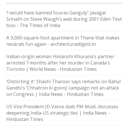
‘I would have banned Sourav Ganguly’: Javagal
Srinath on Steve Waugh’s wait during 2001 Eden Test
toss - The Times of India
A 3,000-square-foot apartment in Thane that makes
neutrals fun again - architecturaldigest.in
Indian-origin woman Himanshi Khurana's partner
arrested 7 months after her murder in Canada's
Toronto | World News - Hindustan Times
‘Distorting it’: Shashi Tharoor says remarks on Rahul
Gandhi's ‘Chhatron ki goonj’ campaign not an attack
on Congress | India News - Hindustan Times
US Vice President JD Vance dials PM Modi, discusses
deepening India-US strategic ties | India News -
Hindustan Times