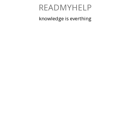
Skip
READMYHELP
to
content
knowledge is everthing