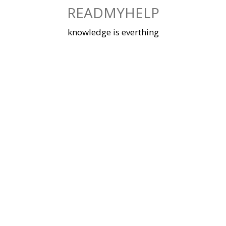
Skip
READMYHELP
to
content
knowledge is everthing