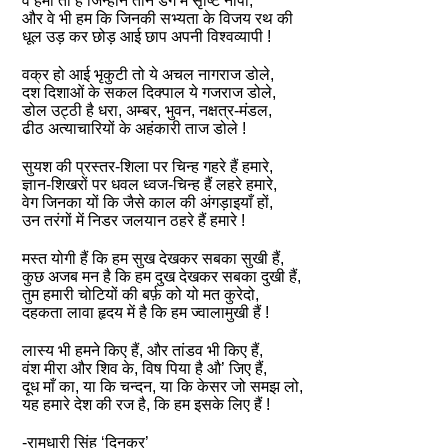
वे हमीं तो हैं जिन्होंने तीन डग में सृष्टि नापी,
और वे भी हम कि जिनकी सभ्यता के विजय रथ की
धूल उड़ कर छोड़ आई छाप अपनी विश्वव्यापी !
वक्र हो आई भृकुटी तो ये अचल नागराज डोले,
दश दिशाओं के सकल दिक्पाल ये गजराज डोले,
डोल उट्ठी है धरा, अम्बर, भुवन, नक्षत्र-मंडल,
ढीठ अत्याचारियों के अहंकारी ताज डोले !
सुयश की प्रस्तर-शिला पर चिन्ह गहरे हैं हमारे,
ज्ञान-शिखरों पर धवल ध्वज-चिन्ह हैं लहरे हमारे,
वेग जिनका यों कि जैसे काल की अंगड़ाइयाँ हों,
उन तरंगों में निडर जलयान ठहरे हैं हमारे !
मस्त योगी हैं कि हम सुख देखकर सबका सुखी हैं,
कुछ अजब मन है कि हम दुख देखकर सबका दुखी हैं,
तुम हमारी चोटियों की बर्फ़ को यो मत कुरेदो,
दहकता लावा हृदय में है कि हम ज्वालामुखी हैं !
लास्य भी हमने किए हैं, और तांडव भी किए हैं,
वंश मीरा और शिव के, विष पिया है औ’ जिए हैं,
दूध माँ का, या कि चन्दन, या कि केसर जो समझ लो,
यह हमारे देश की रज है, कि हम इसके लिए हैं !
-रामधारी सिंह ‘दिनकर’