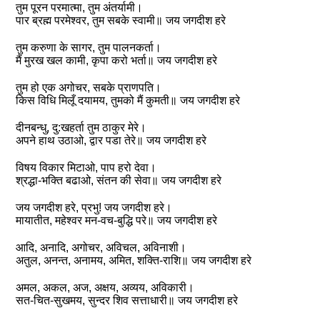
तुम पूरन परमात्मा, तुम अंतर्यामी।
पार ब्रह्म परमेश्वर, तुम सबके स्वामी॥ जय जगदीश हरे
तुम करुणा के सागर, तुम पालनकर्ता।
मैं मुरख खल कामी, कृपा करो भर्ता॥ जय जगदीश हरे
तुम हो एक अगोचर, सबके प्राणपति।
किस विधि मिलूँ दयामय, तुमको मैं कुमती॥ जय जगदीश हरे
दीनबन्धु, दु:खहर्ता तुम ठाकुर मेरे।
अपने हाथ उठाओ, द्वार पडा तेरे॥ जय जगदीश हरे
विषय विकार मिटाओ, पाप हरो देवा।
श्रद्धा-भक्ति बढाओ, संतन की सेवा॥ जय जगदीश हरे
जय जगदीश हरे, प्रभु! जय जगदीश हरे।
मायातीत, महेश्वर मन-वच-बुद्धि परे॥ जय जगदीश हरे
आदि, अनादि, अगोचर, अविचल, अविनाशी।
अतुल, अनन्त, अनामय, अमित, शक्ति-राशि॥ जय जगदीश हरे
अमल, अकल, अज, अक्षय, अव्यय, अविकारी।
सत-चित-सुखमय, सुन्दर शिव सत्ताधारी॥ जय जगदीश हरे