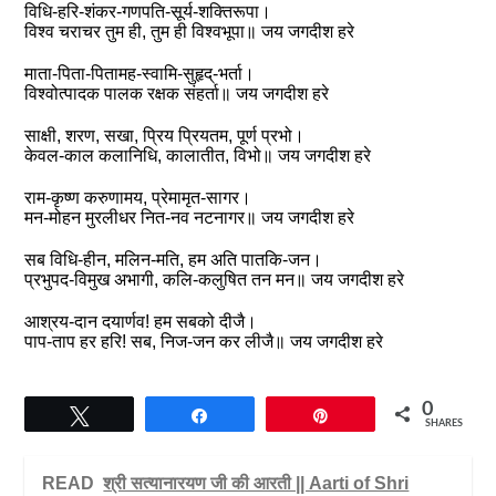
विधि-हरि-शंकर-गणपति-सूर्य-शक्तिरूपा।
विश्व चराचर तुम ही, तुम ही विश्वभूपा॥ जय जगदीश हरे
माता-पिता-पितामह-स्वामि-सुहृद्-भर्ता।
विश्वोत्पादक पालक रक्षक संहर्ता॥ जय जगदीश हरे
साक्षी, शरण, सखा, प्रिय प्रियतम, पूर्ण प्रभो।
केवल-काल कलानिधि, कालातीत, विभो॥ जय जगदीश हरे
राम-कृष्ण करुणामय, प्रेमामृत-सागर।
मन-मोहन मुरलीधर नित-नव नटनागर॥ जय जगदीश हरे
सब विधि-हीन, मलिन-मति, हम अति पातकि-जन।
प्रभुपद-विमुख अभागी, कलि-कलुषित तन मन॥ जय जगदीश हरे
आश्रय-दान दयार्णव! हम सबको दीजै।
पाप-ताप हर हरि! सब, निज-जन कर लीजै॥ जय जगदीश हरे
0
Tweet
Share
Pin
SHARES
READ
श्री सत्यानारयण जी की आरती || Aarti of Shri