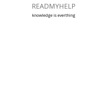
Skip
READMYHELP
to
content
knowledge is everthing