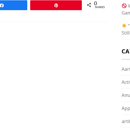
0
W
Share
Pin
SHARES
Gam
“
Sti
CA
Aart
Act
Ama
App
arti