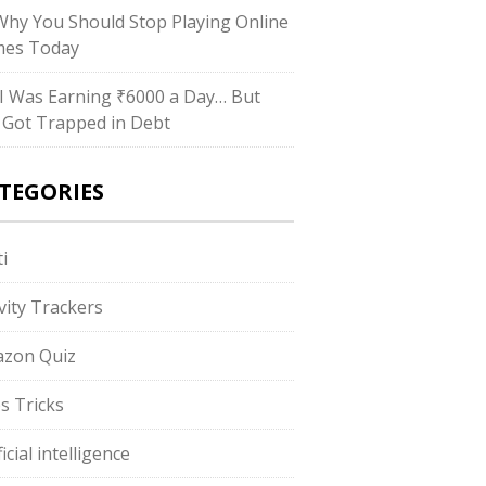
hy You Should Stop Playing Online
es Today
I Was Earning ₹6000 a Day… But
ll Got Trapped in Debt
TEGORIES
i
ivity Trackers
zon Quiz
s Tricks
ficial intelligence