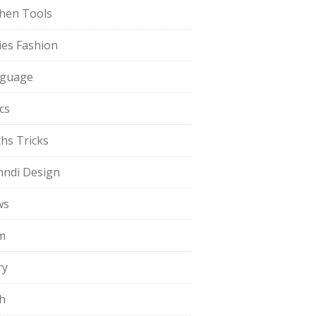
chen Tools
ies Fashion
guage
cs
hs Tricks
ndi Design
ws
m
ry
h