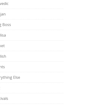
vedic
jan
g Boss
lisa
ket
lish
nts
rything Else
t
ivals