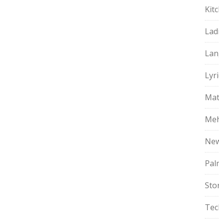
Kit
Lad
Lan
Lyri
Mat
Meh
Ne
Pal
Sto
Tec