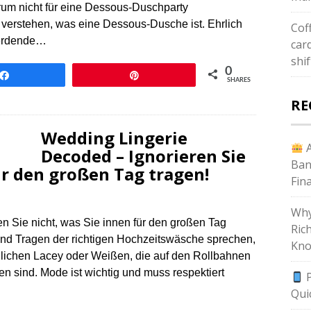
um nicht für eine Dessous-Duschparty
verstehen, was eine Dessous-Dusche ist. Ehrlich
Cof
 werdende…
card
shi
0
Share
Pin
SHARES
RE
Wedding Lingerie
A
Decoded – Ignorieren Sie
Ban
ür den großen Tag tragen!
Fin
Why
n Sie nicht, was Sie innen für den großen Tag
Ric
nd Tragen der richtigen Hochzeitswäsche sprechen,
Kno
nnlichen Lacey oder Weißen, die auf den Rollbahnen
 sind. Mode ist wichtig und muss respektiert
P
Qui