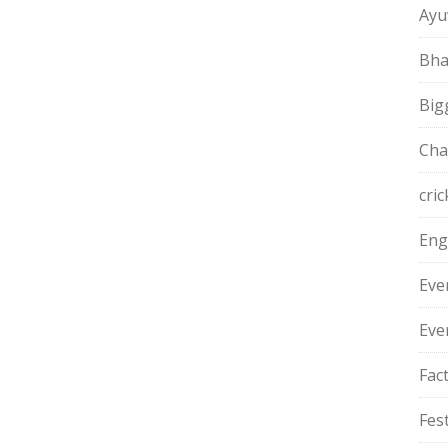
Ayu
Bha
Big
Cha
cric
Eng
Eve
Eve
Fac
Fest