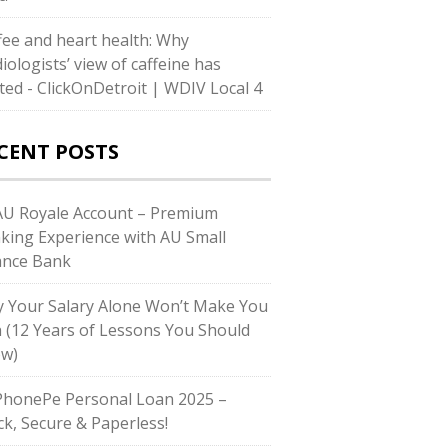
fee and heart health: Why
iologists’ view of caffeine has
fted - ClickOnDetroit | WDIV Local 4
CENT POSTS
U Royale Account – Premium
king Experience with AU Small
ance Bank
 Your Salary Alone Won’t Make You
h (12 Years of Lessons You Should
w)
honePe Personal Loan 2025 –
ck, Secure & Paperless!