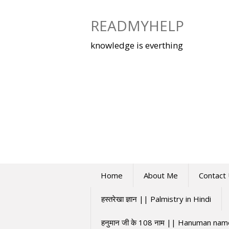
Skip
to
READMYHELP
content
knowledge is everthing
Home
About Me
Contact
हस्तरेखा ज्ञान || Palmistry in Hindi
हनुमान जी के 108 नाम || Hanuman na