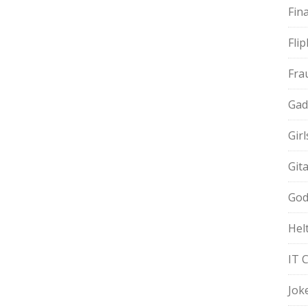
Fin
Fli
Fra
Gad
Gir
Git
God
Hel
IT 
Jok