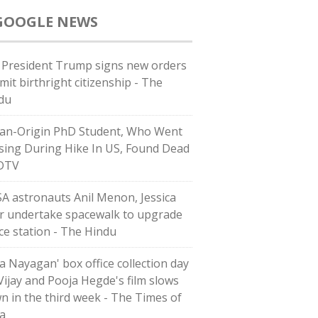
GOOGLE NEWS
. President Trump signs new orders
imit birthright citizenship - The
du
ian-Origin PhD Student, Who Went
sing During Hike In US, Found Dead
DTV
A astronauts Anil Menon, Jessica
r undertake spacewalk to upgrade
ce station - The Hindu
na Nayagan' box office collection day
 Vijay and Pooja Hegde's film slows
n in the third week - The Times of
ia