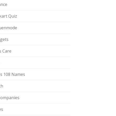
ance
pkart Quiz
uenmode
gets
ls Care
a
s 108 Names
th
Companies
es