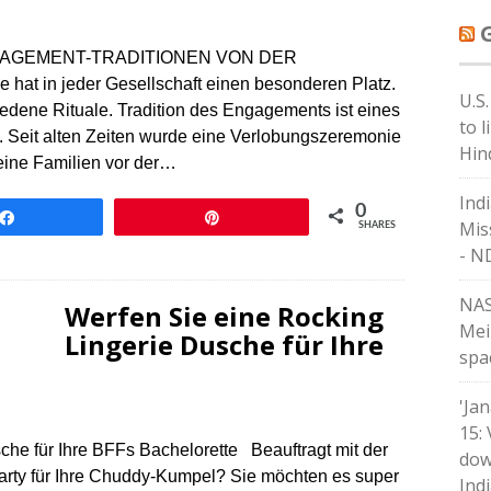
AGEMENT-TRADITIONEN VON DER
n jeder Gesellschaft einen besonderen Platz.
U.S
iedene Rituale. Tradition des Engagements ist eines
to l
. Seit alten Zeiten wurde eine Verlobungszeremonie
Hin
seine Familien vor der…
Ind
0
Share
Pin
Mis
SHARES
- N
NAS
Werfen Sie eine Rocking
Mei
Lingerie Dusche für Ihre
spa
'Ja
15:
che für Ihre BFFs Bachelorette Beauftragt mit der
dow
Party für Ihre Chuddy-Kumpel? Sie möchten es super
Ind