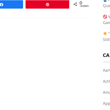
0
Share
Pin
Qui
SHARES
W
Gam
“
Sti
CA
Aart
Act
Ama
App