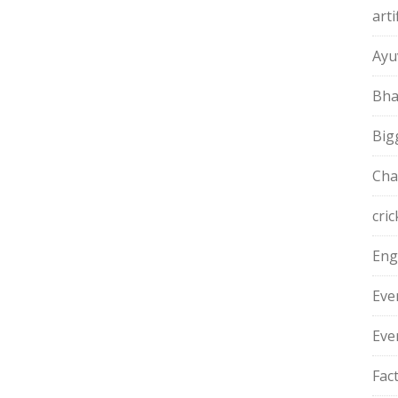
arti
Ayu
Bha
Big
Cha
cric
Eng
Eve
Eve
Fac