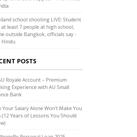
ndia
iland school shooting LIVE: Student
s at least 7 people at high school,
e outside Bangkok, officials say -
 Hindu
CENT POSTS
U Royale Account – Premium
king Experience with AU Small
ance Bank
 Your Salary Alone Won’t Make You
h (12 Years of Lessons You Should
w)
honePe Personal Loan 2025 –