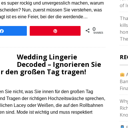
 es super rockig und unvergesslich machen, warum
of I
tscheiden? Nun, zuerst müssen Sie verstehen, was
gt ist es eine Feier, bei der die werdende…
Tha
kill
0
Share
Pin
hom
SHARES
The
Wedding Lingerie
RE
Decoded – Ignorieren Sie
ür den großen Tag tragen!
A
Ban
Fin
n Sie nicht, was Sie innen für den großen Tag
nd Tragen der richtigen Hochzeitswäsche sprechen,
Why
nnlichen Lacey oder Weißen, die auf den Rollbahnen
Ric
 sind. Mode ist wichtig und muss respektiert
Kno
P