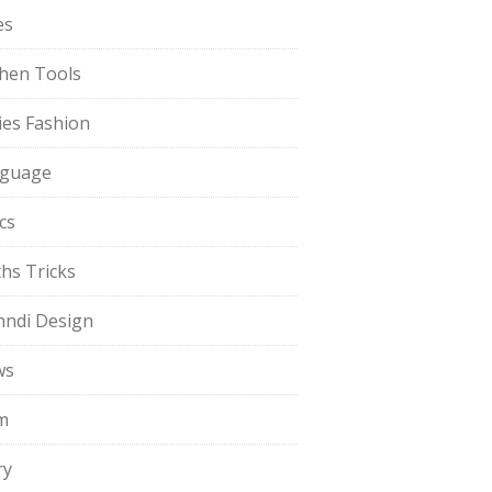
es
chen Tools
ies Fashion
guage
cs
hs Tricks
ndi Design
ws
m
ry