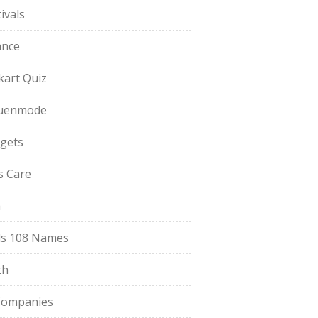
ivals
ance
pkart Quiz
uenmode
gets
ls Care
a
s 108 Names
th
Companies