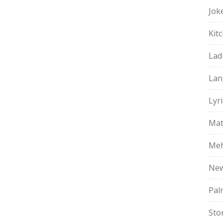
Jok
Kit
Lad
Lan
Lyri
Mat
Meh
Ne
Pal
Sto