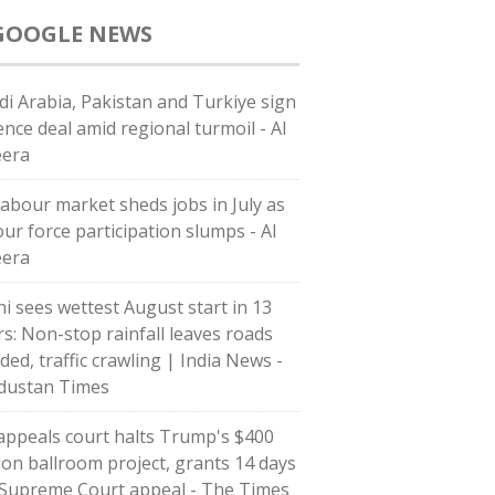
GOOGLE NEWS
di ⁠Arabia, Pakistan and Turkiye sign
ence deal amid regional turmoil - Al
eera
labour market sheds jobs in July as
our force participation slumps - Al
eera
hi sees wettest August start in 13
rs: Non-stop rainfall leaves roads
ded, traffic crawling | India News -
dustan Times
appeals court halts Trump's $400
lion ballroom project, grants 14 days
 Supreme Court appeal - The Times