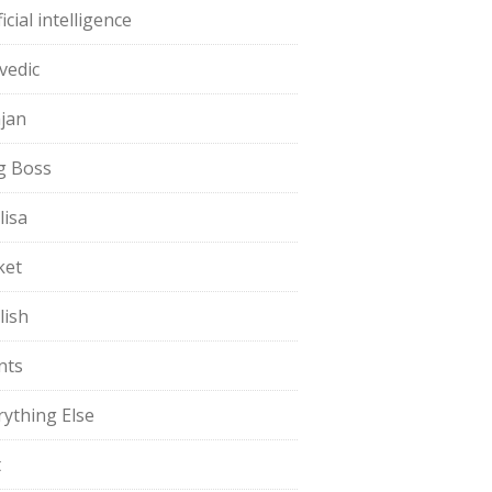
ficial intelligence
vedic
jan
g Boss
lisa
ket
lish
nts
rything Else
t