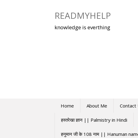
Skip
to
READMYHELP
content
knowledge is everthing
Home
About Me
Contact
हस्तरेखा ज्ञान || Palmistry in Hindi
हनुमान जी के 108 नाम || Hanuman na