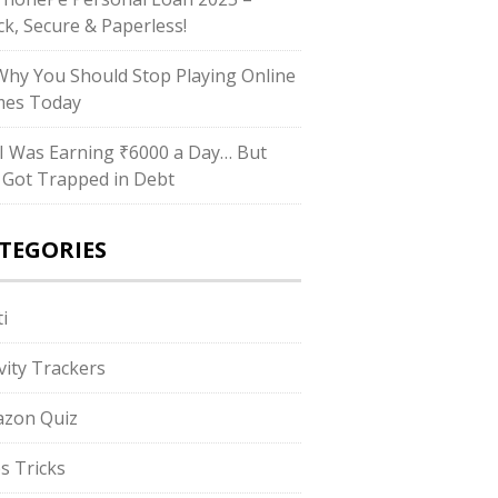
ck, Secure & Paperless!
hy You Should Stop Playing Online
es Today
I Was Earning ₹6000 a Day… But
ll Got Trapped in Debt
TEGORIES
i
ivity Trackers
zon Quiz
s Tricks