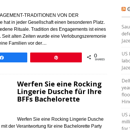
AGEMENT-TRADITIONEN VON DER
n jeder Gesellschaft einen besonderen Platz.
Sau
iedene Rituale. Tradition des Engagements ist eines
def
. Seit alten Zeiten wurde eine Verlobungszeremonie
Jaz
seine Familien vor der…
US 
0
Share
Pin
lab
SHARES
Jaz
Del
Werfen Sie eine Rocking
yea
Lingerie Dusche für Ihre
floo
BFFs Bachelorette
Hin
US 
Werfen Sie eine Rocking Lingerie Dusche
mil
 mit der Verantwortung für eine Bachelorette Party
for