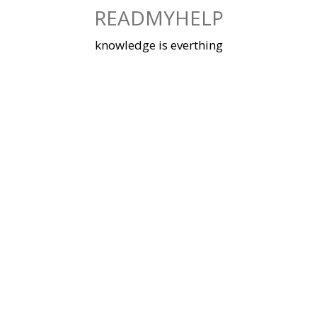
Skip
READMYHELP
to
content
knowledge is everthing