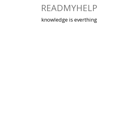
Skip
READMYHELP
to
content
knowledge is everthing