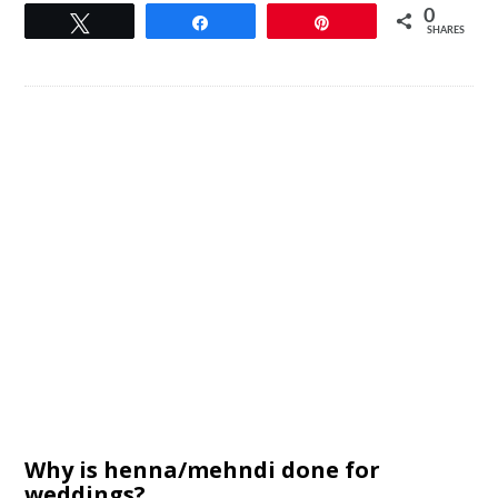
0
Tweet
Share
Pin
SHARES
Why is henna/mehndi done for
weddings?