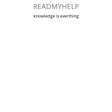
Skip
READMYHELP
to
content
knowledge is everthing