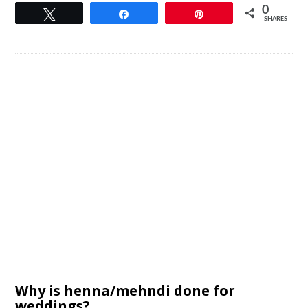
0
Tweet
Share
Pin
SHARES
Why is henna/mehndi done for
weddings?