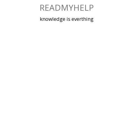
Skip
READMYHELP
to
content
knowledge is everthing