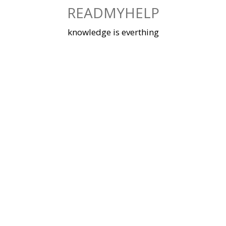
Skip
READMYHELP
to
content
knowledge is everthing