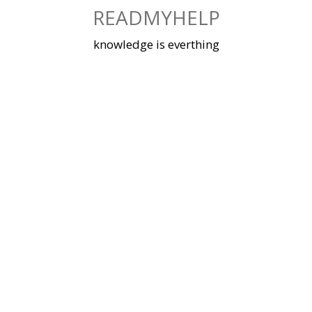
Skip
READMYHELP
to
content
knowledge is everthing