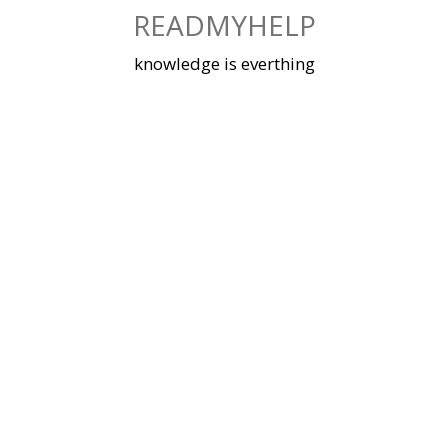
Skip
READMYHELP
to
content
knowledge is everthing