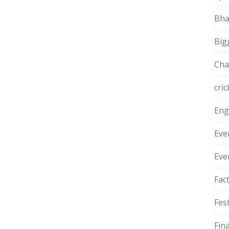
Bha
Big
Cha
cric
Eng
Eve
Eve
Fac
Fest
Fin