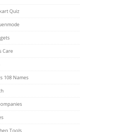
pkart Quiz
uenmode
gets
ls Care
a
s 108 Names
th
Companies
es
chen Tools