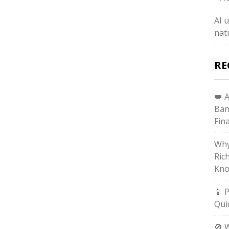
AI 
natu
RE
👑 
Ban
Fin
Why
Ric
Kno
📱 
Qui
🚫 