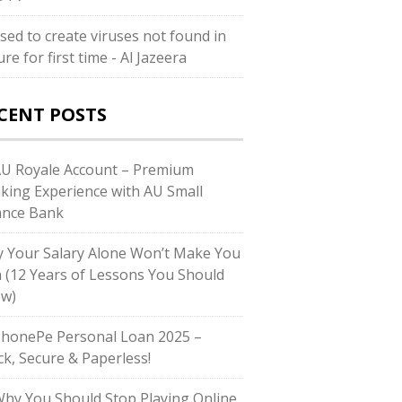
used to create viruses not found in
re for first time - Al Jazeera
CENT POSTS
AU Royale Account – Premium
king Experience with AU Small
ance Bank
 Your Salary Alone Won’t Make You
h (12 Years of Lessons You Should
w)
PhonePe Personal Loan 2025 –
ck, Secure & Paperless!
Why You Should Stop Playing Online