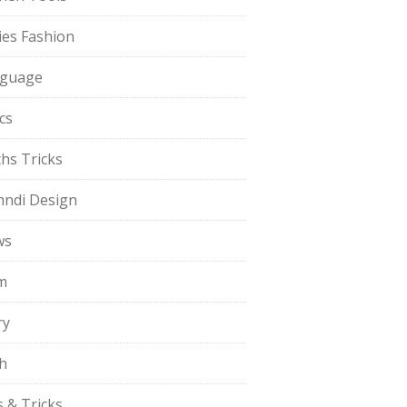
ies Fashion
guage
cs
hs Tricks
ndi Design
ws
m
ry
h
s & Tricks