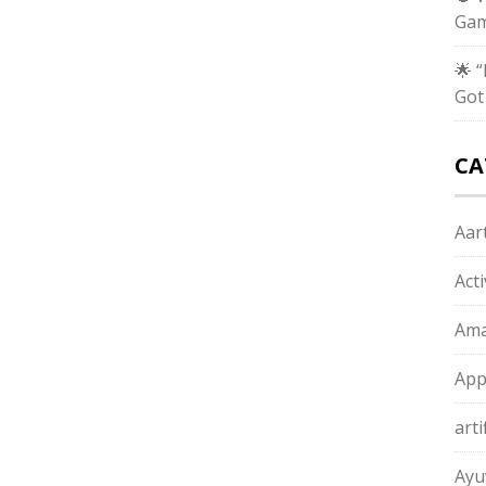
Gam
🌟 
Got
CA
Aart
Act
Ama
App
arti
Ayu