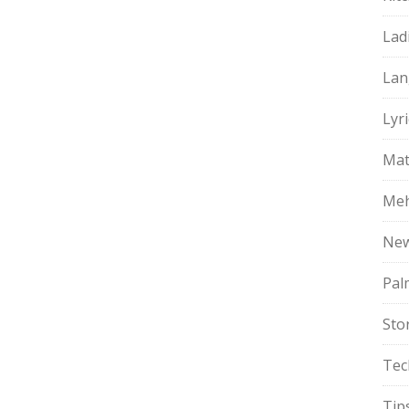
Lad
Lan
Lyri
Mat
Meh
Ne
Pal
Sto
Tec
Tip