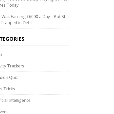
es Today
“I Was Earning ₹6000 a Day… But Still
 Trapped in Debt
TEGORIES
i
ivity Trackers
zon Quiz
s Tricks
ficial intelligence
vedic