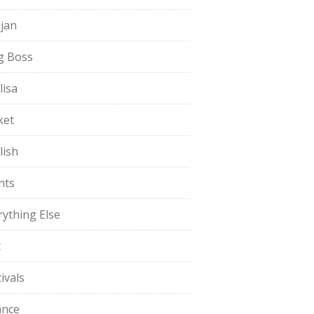
jan
g Boss
lisa
ket
lish
nts
rything Else
t
ivals
ance