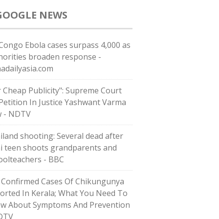
GOOGLE NEWS
Congo Ebola cases surpass 4,000 as
horities broaden response -
nadailyasia.com
r Cheap Publicity": Supreme Court
Petition In Justice Yashwant Varma
 - NDTV
iland shooting: Several dead after
i teen shoots grandparents and
oolteachers - BBC
 Confirmed Cases Of Chikungunya
orted In Kerala; What You Need To
w About Symptoms And Prevention
DTV