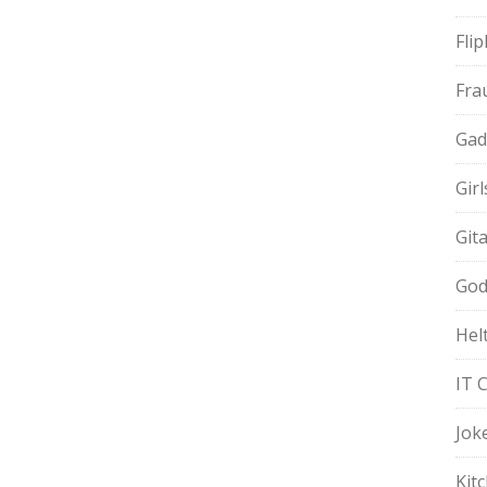
Fli
Fra
Gad
Gir
Git
God
Hel
IT 
Jok
Kit