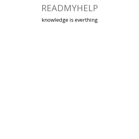
Skip
READMYHELP
to
content
knowledge is everthing