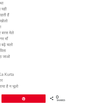
 था
न यही
हती हैं
 खोलो
ा
र बरस मेले
गर माँ
म बढ़े चलो
विता
उठ जाओ
 Ka Kurta
ार
लाया है न भूलो
0
Pin
SHARES