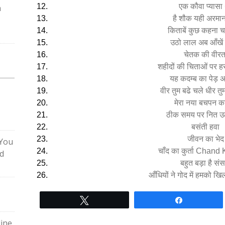
एक कौवा प्यासा
n
है शौक यही अरमा
किताबें कुछ कहना चा
उठो लाल अब आँखें
चेतक की वीरत
शहीदों की चिताओं पर ह
यह कदम्ब का पेड़ अ
वीर तुम बढे चले धीर तु
मेरा नया बचपन क
ठीक समय पर नित 
बसंती हवा
जीवन का भेद
 You
चाँद का कुर्ता Chand
ld
बहुत बड़ा है संस
आँधियों ने गोद में हमको खि
Tweet
Share
ine