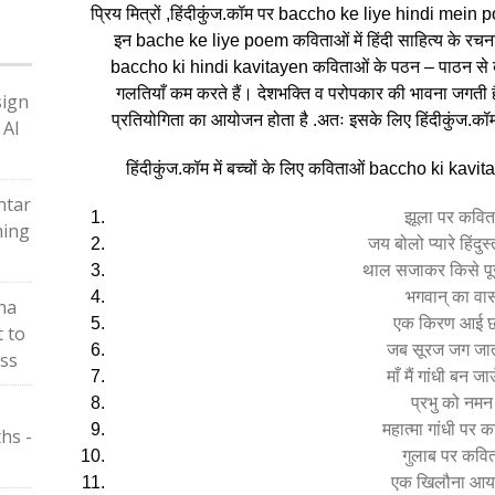
प्रिय मित्रों ,हिंदीकुंज.कॉम पर baccho ke liye hindi mein poe
इन bache ke liye poem कविताओं में हिंदी साहित्य के रचनाकार
baccho ki hindi kavitayen कविताओं के पठन – पाठन से बच्चों
गलतियाँ कम करते हैं। देशभक्ति व परोपकार की भावना जगती हैं
sign
प्रतियोगिता का आयोजन होता है .अतः इसके लिए हिंदीकुंज.कॉ
 Al
हिंदीकुंज.कॉम में बच्चों के लिए कविताओं baccho ki kavi
ntar
झूला पर कवित
ming
जय बोलो प्यारे हिंदुस
थाल सजाकर किसे पू
भगवान् का वा
ha
एक किरण आई छ
t to
जब सूरज जग जात
ess
माँ मैं गांधी बन जा
प्रभु को नमन
महात्मा गांधी पर 
hs -
गुलाब पर कवित
एक खिलौना आया