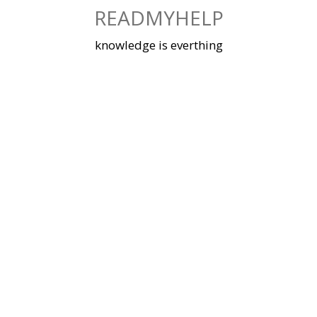
Skip
READMYHELP
to
content
knowledge is everthing